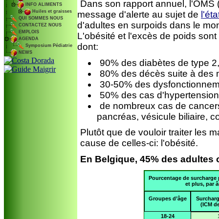
Dans son rapport annuel, l'OMS 
INFO ALIMENTS
Huiles et graisses
message d'alerte au sujet de
l'ét
QUI SOMMES NOUS
d'adultes en surpoids dans le mo
CONTACTEZ NOUS
EMPLOIS
L'obésité et l'excès de poids son
AGENDA
dont:
Symposium Pédiatrie
NEWS
90% des diabètes de type 2
80% des décès suite à des m
30-50% des dysfonctionnem
50% des cas d'hypertension 
de nombreux cas de cancers:
pancréas, vésicule biliaire, co
Plutôt que de vouloir traiter les ma
cause de celles-ci: l'obésité.
En Belgique, 45% des adultes 
Pourcentage de surcharge p
et plus, par 
Groupes d’âge
Surcharg
(ICM de
18-24