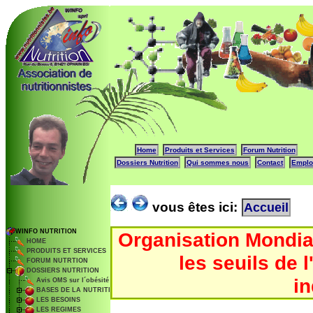
Home
Produits et Services
Forum Nutrition
Dossiers Nutrition
Qui sommes nous
Contact
Emplo
vous êtes ici:
Accueil
WINFO NUTRITION
Organisation Mondiale
HOME
PRODUITS ET SERVICES
les seuils de 
FORUM NUTRTION
DOSSIERS NUTRITION
in
Avis OMS sur l´obésité
BASES DE LA NUTRITION
LES BESOINS
LES REGIMES