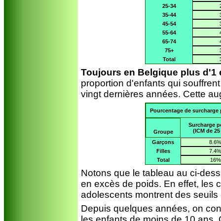
25-34
35-44
45-54
55-64
65-74
75+
Total
Toujours en Belgique plus d'1 
proportion d'enfants qui souffren
vingt dernières années. Cette au
Pourcentage de surcharge p
Surcharge p
(ICM de 25 
Groupe
Garçons
8.6
Filles
7.4
Total
16%
Notons que le tableau au ci-des
en excès de poids. En effet, les
adolescents montrent des seuils 
Depuis quelques années, on const
les enfants de moins de 10 ans. 