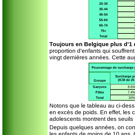
25-34
35-44
45-54
55-64
65-74
75+
Total
Toujours en Belgique plus d'1 
proportion d'enfants qui souffren
vingt dernières années. Cette au
Pourcentage de surcharge p
Surcharge p
(ICM de 25 
Groupe
Garçons
8.6
Filles
7.4
Total
16%
Notons que le tableau au ci-des
en excès de poids. En effet, les
adolescents montrent des seuils 
Depuis quelques années, on const
les enfants de moins de 10 ans. 