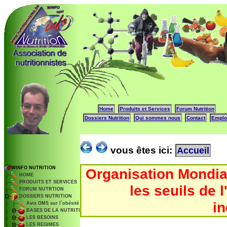
Home
Produits et Services
Forum Nutrition
Dossiers Nutrition
Qui sommes nous
Contact
Emplo
vous êtes ici:
Accueil
WINFO NUTRITION
Organisation Mondiale
HOME
PRODUITS ET SERVICES
les seuils de 
FORUM NUTRTION
DOSSIERS NUTRITION
in
Avis OMS sur l´obésité
BASES DE LA NUTRITION
LES BESOINS
LES REGIMES