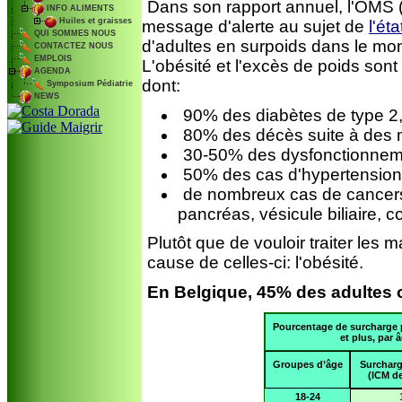
Dans son rapport annuel, l'OMS 
INFO ALIMENTS
Huiles et graisses
message d'alerte au sujet de
l'ét
QUI SOMMES NOUS
d'adultes en surpoids dans le mo
CONTACTEZ NOUS
EMPLOIS
L'obésité et l'excès de poids son
AGENDA
dont:
Symposium Pédiatrie
NEWS
90% des diabètes de type 2
80% des décès suite à des m
30-50% des dysfonctionnem
50% des cas d'hypertension 
de nombreux cas de cancers:
pancréas, vésicule biliaire, co
Plutôt que de vouloir traiter les ma
cause de celles-ci: l'obésité.
En Belgique, 45% des adultes 
Pourcentage de surcharge p
et plus, par 
Groupes d’âge
Surcharg
(ICM de
18-24