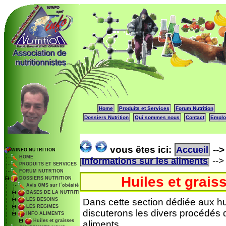
Home
Produits et Services
Forum Nutrition
Dossiers Nutrition
Qui sommes nous
Contact
Emplo
vous êtes ici:
--
Accueil
WINFO NUTRITION
HOME
--
Informations sur les aliments
PRODUITS ET SERVICES
FORUM NUTRTION
Huiles et grais
DOSSIERS NUTRITION
Avis OMS sur l´obésité
BASES DE LA NUTRITION
LES BESOINS
Dans cette section dédiée aux hu
LES REGIMES
discuterons les divers procédés d
INFO ALIMENTS
Huiles et graisses
aliments.