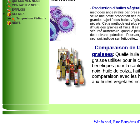
QUI SOMMES NOUS
CONTACTEZ NOUS
Production d'huiles végéta
-
EMPLOIS
méthodes ancestrales par pressa
AGENDA
seule une petite proportion des 
Symposium Pédiatrie
grande majorité des huiles végét
NEWS
pétrole. Cette méthode est plus 
d'huile des graines et fruits. Il 
sécurité alimentaire, quelque peu
des solvants pétroliers. Pourtant
ceci soit indiqué sur l'étiquette...
Comparaison de la 
-
graisses
: Quelle huil
graisse utiliser pour la
bénéfiques pour la sant
noix, huile de colza, hui
comparaison avec les hu
aux huiles végétales ri
Winfo sprl, Rue Bruyères 