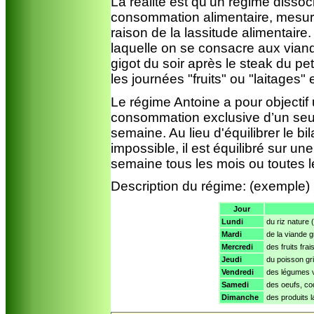
La réalité est qu’un régime disso
consommation alimentaire, mesuré
raison de la lassitude alimentair
laquelle on se consacre aux viand
gigot du soir après le steak du p
les journées "fruits" ou "laitages
Le régime Antoine a pour objectif u
consommation exclusive d’un seul
semaine. Au lieu d'équilibrer le bi
impossible, il est équilibré sur u
semaine tous les mois ou toutes l
Description du régime: (exemple)
Jour
Lundi
du riz nature 
Mardi
de la viande g
Mercredi
des fruits frai
Jeudi
du poisson gri
Vendredi
des légumes ve
Samedi
des oeufs, co
Dimanche
des produits l