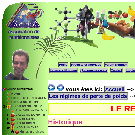
Home
Produits et Services
Forum Nutrition
Dossiers Nutrition
Qui sommes nous
Contact
Emplo
vous êtes ici:
--
Accueil
WINFO NUTRITION
HOME
--
Les régimes de perte de poids
PRODUITS ET SERVICES
FORUM NUTRTION
LE R
DOSSIERS NUTRITION
Avis OMS sur l´obésité
BASES DE LA NUTRITION
LES BESOINS
Historique
LES REGIMES
INFO ALIMENTS
Huiles et graisses